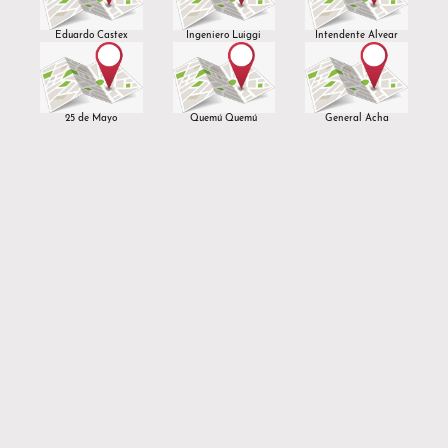
Eduardo Castex
Ingeniero Luiggi
Intendente Alvear
25 de Mayo
Quemú Quemú
General Acha